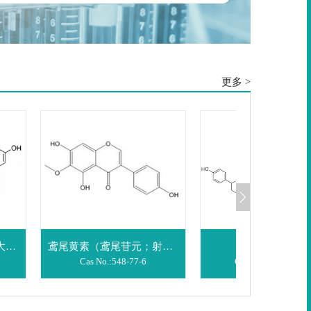
更多 >
鸢尾黄素（鸢尾苷元；射干苷元）
蔓荆呋喃
Cas No.:
548-77-6
Cas No.:
50656-65-0