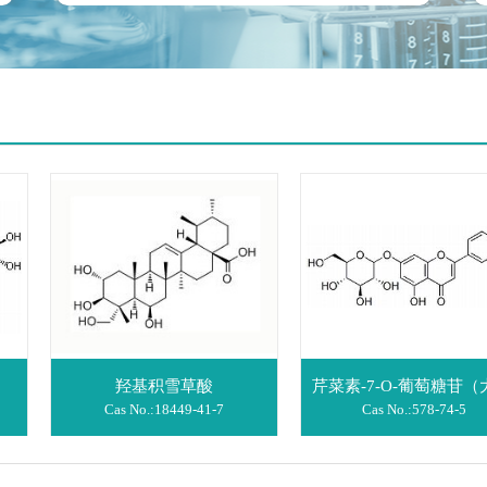
部位包括石油醚部位、乙酸乙
酯部位、正丁醇部位、水部
位、有总皂苷、总黄酮、总多
糖、总生物碱等、可根据客户
要求提取和分段，并且提供
DMSO溶解溶液供于活性筛
选。
羟基积雪草酸
芹菜素-7-O-葡萄糖苷（大波斯菊苷）
Cas No.:
18449-41-7
Cas No.:
578-74-5